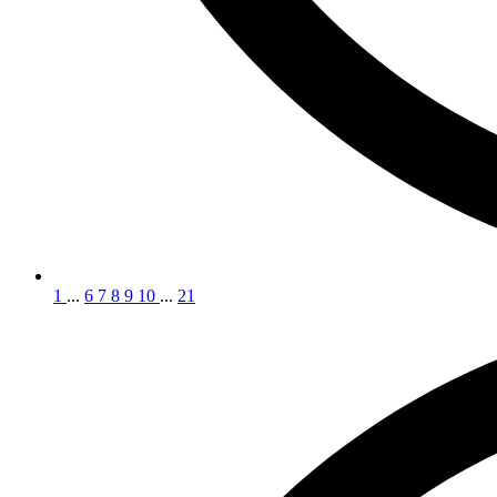
1
...
6
7
8
9
10
...
21