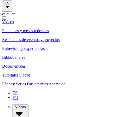
ES
es
eu
en
Vídeos
Ponencias y mesas redondas
Resúmenes de eventos y proyectos
Entrevistas y experiencias
Bibliotráileres
Documentales
Tutoriales y otros
Pódcast
Series
Participantes
Acerca de
ES
EU
Vídeos