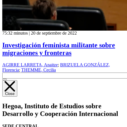
75:32 minutos | 20 de septiembre de 2022
Investigación feminista militante sobre
migraciones y fronteras
AGIRRE LARRETA, Anaitze
;
BRIZUELA GONZÁLEZ,
Florencia
;
THEMME, Cecilia
Close
Hegoa,
Instituto de Estudios sobre
Desarrollo y Cooperación Internacional
SEDE CENTRAL