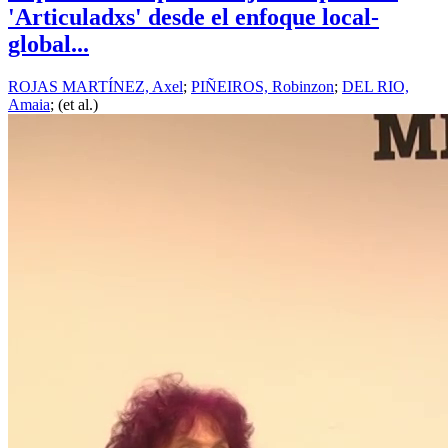
'Articuladxs' desde el enfoque local-
global...
ROJAS MARTÍNEZ, Axel
;
PIÑEIROS, Robinzon
;
DEL RIO,
Amaia
; (et al.)