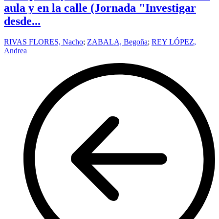
aula y en la calle (Jornada "Investigar
desde...
RIVAS FLORES, Nacho
;
ZABALA, Begoña
;
REY LÓPEZ,
Andrea