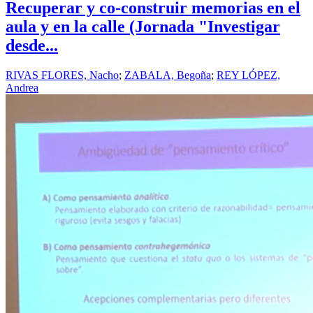
Recuperar y co-construir memorias en el
aula y en la calle (Jornada "Investigar
desde...
RIVAS FLORES, Nacho
;
ZABALA, Begoña
;
REY LÓPEZ,
Andrea