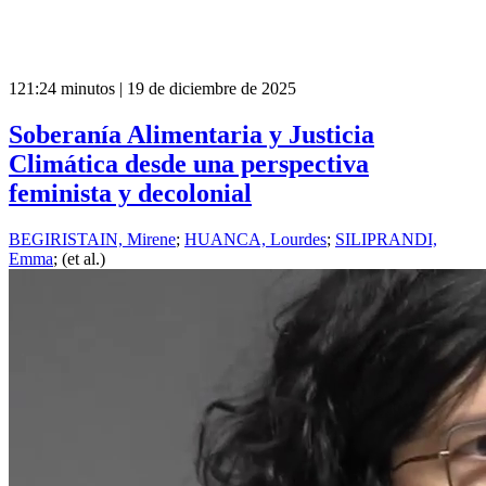
121:24 minutos | 19 de diciembre de 2025
Soberanía Alimentaria y Justicia
Climática desde una perspectiva
feminista y decolonial
BEGIRISTAIN, Mirene
;
HUANCA, Lourdes
;
SILIPRANDI,
Emma
; (et al.)