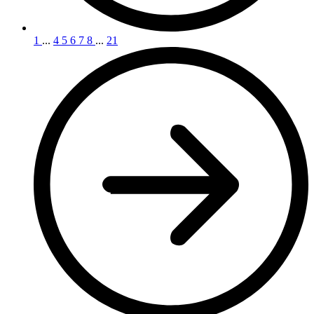
1
...
4
5
6
7
8
...
21