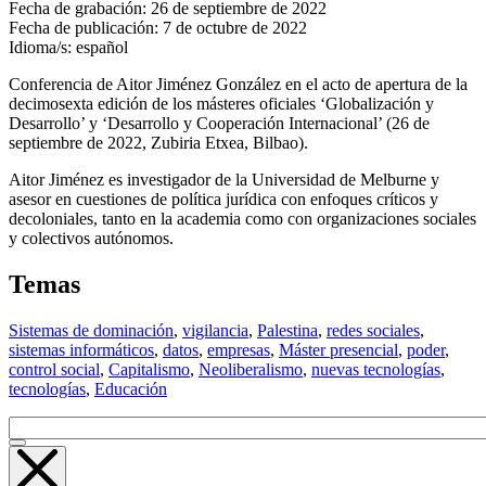
Fecha de grabación:
26 de septiembre de 2022
Fecha de publicación:
7 de octubre de 2022
Idioma/s:
español
Conferencia de Aitor Jiménez González en el acto de apertura de la
decimosexta edición de los másteres oficiales ‘Globalización y
Desarrollo’ y ‘Desarrollo y Cooperación Internacional’ (26 de
septiembre de 2022, Zubiria Etxea, Bilbao).
Aitor Jiménez es investigador de la Universidad de Melburne y
asesor en cuestiones de política jurídica con enfoques críticos y
decoloniales, tanto en la academia como con organizaciones sociales
y colectivos autónomos.
Temas
Sistemas de dominación
,
vigilancia
,
Palestina
,
redes sociales
,
sistemas informáticos
,
datos
,
empresas
,
Máster presencial
,
poder
,
control social
,
Capitalismo
,
Neoliberalismo
,
nuevas tecnologías
,
tecnologías
,
Educación