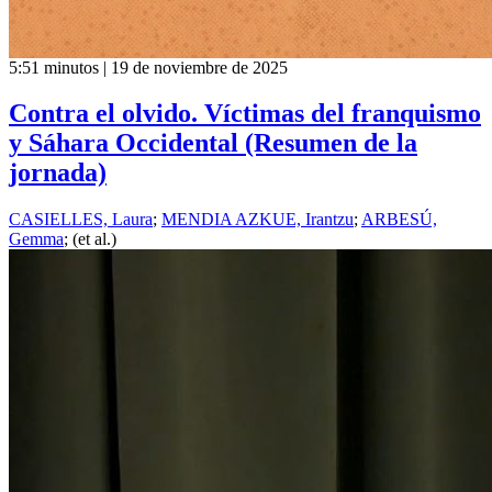
5:51 minutos | 19 de noviembre de 2025
Contra el olvido. Víctimas del franquismo
y Sáhara Occidental (Resumen de la
jornada)
CASIELLES, Laura
;
MENDIA AZKUE, Irantzu
;
ARBESÚ,
Gemma
; (et al.)