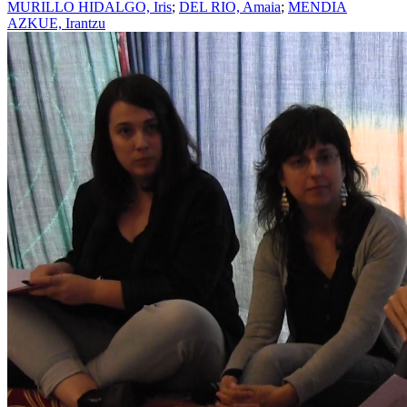
MURILLO HIDALGO, Iris
;
DEL RIO, Amaia
;
MENDIA
AZKUE, Irantzu