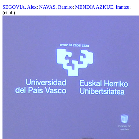
SEGOVIA, Alex
;
NAVAS, Ramiro
;
MENDIA AZKUE, Irantzu
;
(et al.)