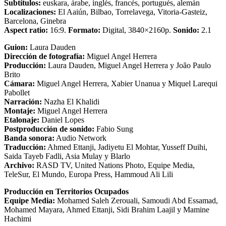
Subtítulos:
euskara, árabe, inglés, francés, portugués, alemán
Localizaciones:
El Aaiún, Bilbao, Torrelavega, Vitoria-Gasteiz,
Barcelona, Ginebra
Aspect ratio:
16:9.
Formato:
Digital, 3840×2160p.
Sonido:
2.1
Guion:
Laura Dauden
Dirección de fotografía:
Miguel Angel Herrera
Producción:
Laura Dauden, Miguel Angel Herrera y João Paulo
Brito
Cámara:
Miguel Angel Herrera, Xabier Unanua y Miquel Larequi
Pabollet
Narración:
Nazha El Khalidi
Montaje:
Miguel Angel Herrera
Etalonaje:
Daniel Lopes
Postproducción de sonido:
Fabio Sung
Banda sonora:
Audio Network
Traducción:
Ahmed Ettanji, Jadiyetu El Mohtar, Yusseff Duihi,
Saida Tayeb Fadli, Asia Mulay y Blarlo
Archivo:
RASD
TV, United Nations Photo, Equipe Media,
TeleSur, El Mundo, Europa Press, Hammoud Ali Lili
Producción en Territorios Ocupados
Equipe Media:
Mohamed Saleh Zerouali, Samoudi Abd Essamad,
Mohamed Mayara, Ahmed Ettanji, Sidi Brahim Laajil y Mamine
Hachimi