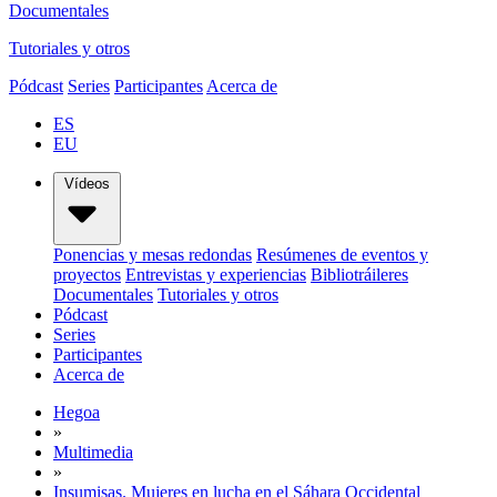
Documentales
Tutoriales y otros
Pódcast
Series
Participantes
Acerca de
ES
EU
Vídeos
Ponencias y mesas redondas
Resúmenes de eventos y
proyectos
Entrevistas y experiencias
Bibliotráileres
Documentales
Tutoriales y otros
Pódcast
Series
Participantes
Acerca de
Hegoa
»
Multimedia
»
Insumisas. Mujeres en lucha en el Sáhara Occidental