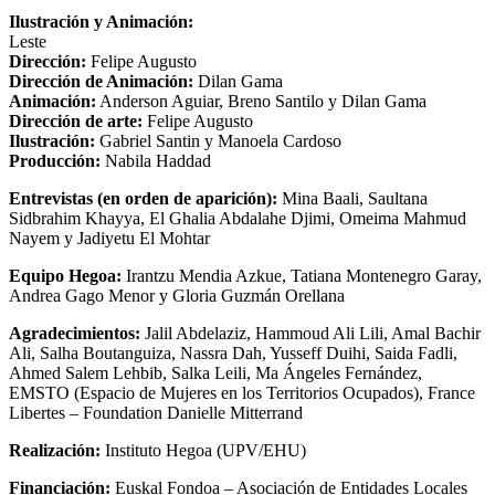
Ilustración y Animación:
Leste
Dirección:
Felipe Augusto
Dirección de Animación:
Dilan Gama
Animación:
Anderson Aguiar, Breno Santilo y Dilan Gama
Dirección de arte:
Felipe Augusto
Ilustración:
Gabriel Santin y Manoela Cardoso
Producción:
Nabila Haddad
Entrevistas (en orden de aparición):
Mina Baali, Saultana
Sidbrahim Khayya, El Ghalia Abdalahe Djimi, Omeima Mahmud
Nayem y Jadiyetu El Mohtar
Equipo Hegoa:
Irantzu Mendia Azkue, Tatiana Montenegro Garay,
Andrea Gago Menor y Gloria Guzmán Orellana
Agradecimientos:
Jalil Abdelaziz, Hammoud Ali Lili, Amal Bachir
Ali, Salha Boutanguiza, Nassra Dah, Yusseff Duihi, Saida Fadli,
Ahmed Salem Lehbib, Salka Leili, Ma Ángeles Fernández,
EMSTO
(Espacio de Mujeres en los Territorios Ocupados), France
Libertes – Foundation Danielle Mitterrand
Realización:
Instituto Hegoa (
UPV
/
EHU
)
Financiación:
Euskal Fondoa – Asociación de Entidades Locales