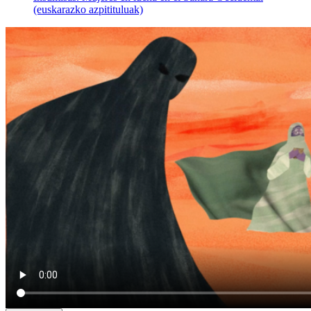
(euskarazko azpitituluak)