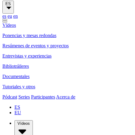
ES
es
eu
en
Vídeos
Ponencias y mesas redondas
Resúmenes de eventos y proyectos
Entrevistas y experiencias
Bibliotráileres
Documentales
Tutoriales y otros
Pódcast
Series
Participantes
Acerca de
ES
EU
Vídeos