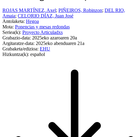
ROJAS MARTÍNEZ, Axel
;
PIÑEIROS, Robinzon
;
DEL RIO,
Amaia
;
CELORIO DÍAZ, Juan José
Antolaketa:
Hegoa
Mota:
Ponencias y mesas redondas
Seriea(k):
Proyecto Articuladxs
Grabazio-data:
2025eko azaroaren 20a
Argitaratze-data:
2025eko abenduaren 21a
Grabaketa/edizioa:
EHU
Hizkuntza(k):
español