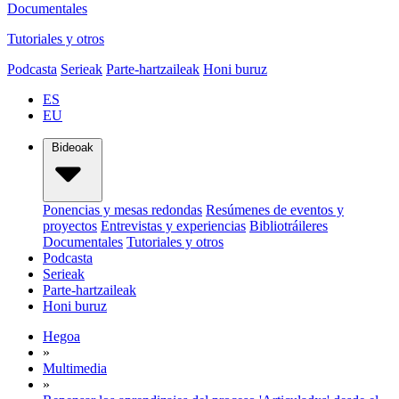
Documentales
Tutoriales y otros
Podcasta
Serieak
Parte-hartzaileak
Honi buruz
ES
EU
Bideoak
Ponencias y mesas redondas
Resúmenes de eventos y
proyectos
Entrevistas y experiencias
Bibliotráileres
Documentales
Tutoriales y otros
Podcasta
Serieak
Parte-hartzaileak
Honi buruz
Hegoa
»
Multimedia
»