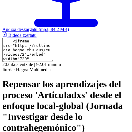
Audioa deskargatu
(mp3, 84.2 MB)
Bideoa txertatu
203 ikus-entzule | 92:01 minutu
Iturria:
Hegoa Multimedia
Repensar los aprendizajes del
proceso 'Articuladxs' desde el
enfoque local-global (Jornada
"Investigar desde lo
contrahegemónico")