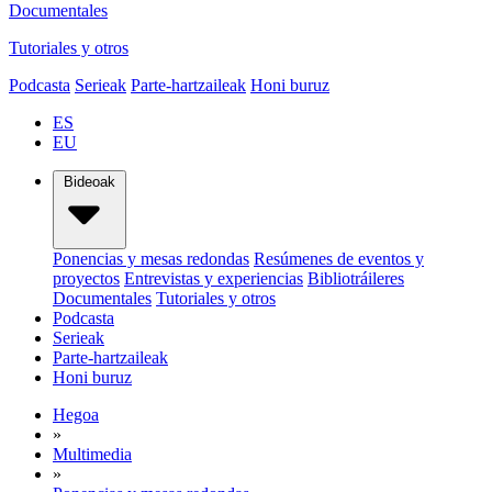
Documentales
Tutoriales y otros
Podcasta
Serieak
Parte-hartzaileak
Honi buruz
ES
EU
Bideoak
Ponencias y mesas redondas
Resúmenes de eventos y
proyectos
Entrevistas y experiencias
Bibliotráileres
Documentales
Tutoriales y otros
Podcasta
Serieak
Parte-hartzaileak
Honi buruz
Hegoa
»
Multimedia
»