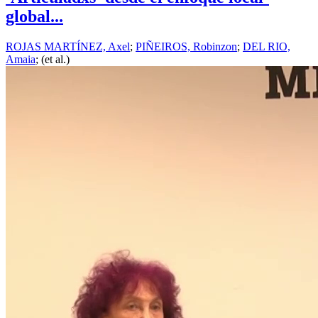
global...
ROJAS MARTÍNEZ, Axel
;
PIÑEIROS, Robinzon
;
DEL RIO,
Amaia
; (et al.)