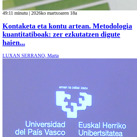
49:11 minutu | 2026ko martxoaren 18a
Kontaketa eta kontu artean. Metodologia
kuantitatiboak: zer ezkutatzen digute
haien...
LUXAN SERRANO, Marta