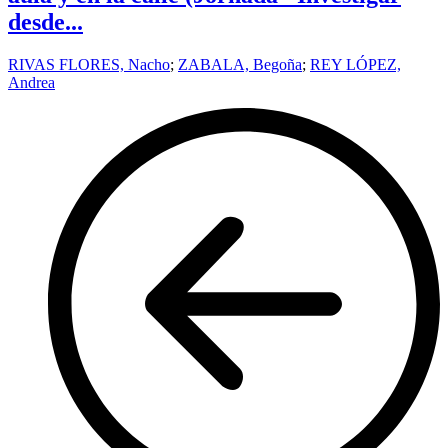
desde...
RIVAS FLORES, Nacho
;
ZABALA, Begoña
;
REY LÓPEZ,
Andrea