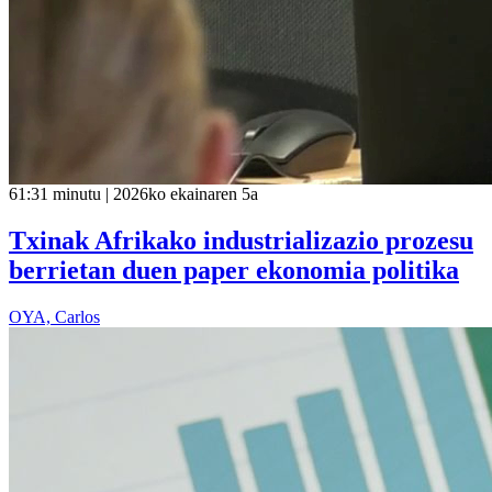
61:31 minutu | 2026ko ekainaren 5a
Txinak Afrikako industrializazio prozesu
berrietan duen paper ekonomia politika
OYA, Carlos