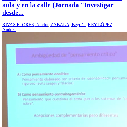
aula y en la calle (Jornada "Investigar
desde...
RIVAS FLORES, Nacho
;
ZABALA, Begoña
;
REY LÓPEZ,
Andrea