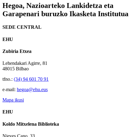
Hegoa,
Nazioarteko Lankidetza eta
Garapenari buruzko Ikasketa Institutua
SEDE CENTRAL
EHU
Zubiria Etxea
Lehendakari Agirre, 81
48015 Bilbao
tfno.:
(34) 94 601 70 91
e-mail:
hegoa@ehu.eus
Mapa ikusi
EHU
Koldo Mitxelena Biblioteka
Nieves Cano, 33