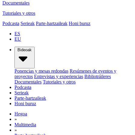
Documentales
Tutoriales y otros
Podcasta
Serieak
Parte-hartzaileak
Honi buruz
ES
EU
Bideoak
Ponencias y mesas redondas
Resúmenes de eventos y
proyectos
Entrevistas y experiencias
Bibliotráileres
Documentales
Tutoriales y otros
Podcasta
Serieak
Parte-hartzaileak
Honi buruz
Hegoa
»
Multimedia
»