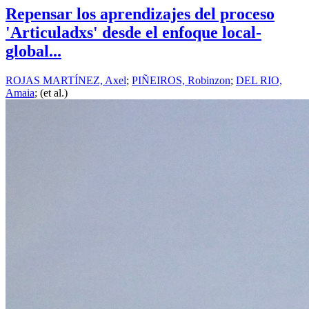
Repensar los aprendizajes del proceso
'Articuladxs' desde el enfoque local-
global...
ROJAS MARTÍNEZ, Axel
;
PIÑEIROS, Robinzon
;
DEL RIO,
Amaia
; (et al.)