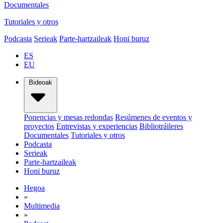
Documentales
Tutoriales y otros
Podcasta
Serieak
Parte-hartzaileak
Honi buruz
ES
EU
Bideoak
Ponencias y mesas redondas
Resúmenes de eventos y
proyectos
Entrevistas y experiencias
Bibliotráileres
Documentales
Tutoriales y otros
Podcasta
Serieak
Parte-hartzaileak
Honi buruz
Hegoa
»
Multimedia
»