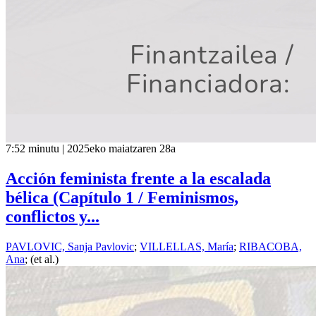
7:52 minutu | 2025eko maiatzaren 28a
Acción feminista frente a la escalada
bélica (Capítulo 1 / Feminismos,
conflictos y...
PAVLOVIC, Sanja Pavlovic
;
VILLELLAS, María
;
RIBACOBA,
Ana
; (et al.)