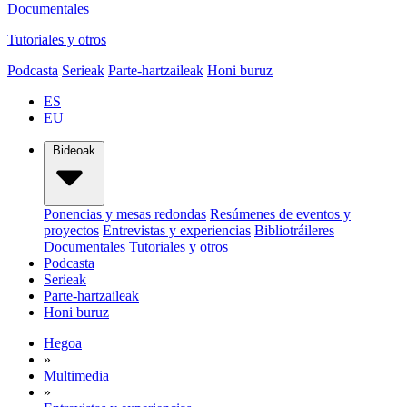
Documentales
Tutoriales y otros
Podcasta
Serieak
Parte-hartzaileak
Honi buruz
ES
EU
Bideoak
Ponencias y mesas redondas
Resúmenes de eventos y
proyectos
Entrevistas y experiencias
Bibliotráileres
Documentales
Tutoriales y otros
Podcasta
Serieak
Parte-hartzaileak
Honi buruz
Hegoa
»
Multimedia
»