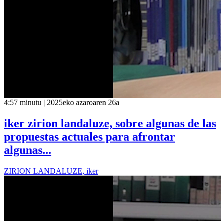
4:57 minutu | 2025eko azaroaren 26a
iker zirion landaluze, sobre algunas de las
propuestas actuales para afrontar
algunas...
ZIRION LANDALUZE, iker