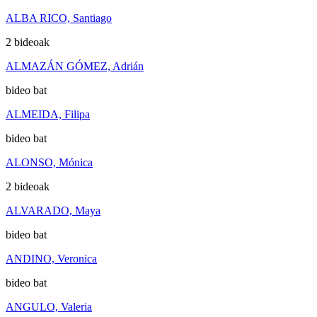
ALBA RICO, Santiago
2 bideoak
ALMAZÁN GÓMEZ, Adrián
bideo bat
ALMEIDA, Filipa
bideo bat
ALONSO, Mónica
2 bideoak
ALVARADO, Maya
bideo bat
ANDINO, Veronica
bideo bat
ANGULO, Valeria