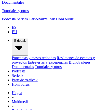
Documentales
Tutoriales y otros
Podcasta
Serieak
Parte-hartzaileak
Honi buruz
ES
EU
Bideoak
Ponencias y mesas redondas
Resúmenes de eventos y
proyectos
Entrevistas y experiencias
Bibliotráileres
Documentales
Tutoriales y otros
Podcasta
Serieak
Parte-hartzaileak
Honi buruz
Hegoa
»
Multimedia
»