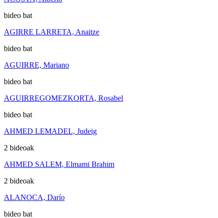
bideo bat
AGIRRE LARRETA, Anaitze
bideo bat
AGUIRRE, Mariano
bideo bat
AGUIRREGOMEZKORTA, Rosabel
bideo bat
AHMED LEMADEL, Judeig
2 bideoak
AHMED SALEM, Elmami Brahim
2 bideoak
ALANOCA, Darío
bideo bat