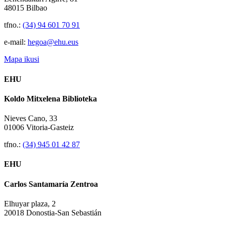
48015 Bilbao
tfno.:
(34) 94 601 70 91
e-mail:
hegoa@ehu.eus
Mapa ikusi
EHU
Koldo Mitxelena Biblioteka
Nieves Cano, 33
01006 Vitoria-Gasteiz
tfno.:
(34) 945 01 42 87
EHU
Carlos Santamaría Zentroa
Elhuyar plaza, 2
20018 Donostia-San Sebastián