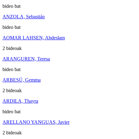
bideo bat
ANZOLA, Sebastián
bideo bat
AOMAR LAHSEN, Abdeslam
2 bideoak
ARANGUREN, Teresa
bideo bat
ARBESÚ, Gemma
2 bideoak
ARDILA, Thayra
bideo bat
ARELLANO YANGUAS, Javier
2 bideoak