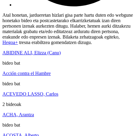
Atal honetan, jardueretan hizlari gisa parte hartu duten edo webgune
honetako bideo eta postcastetarako elkarrizketatuak izan diren
pertsonen izenak aurkezten ditugu. Halaber, hemen aurki ditzakezu
materialak grabatu eta/edo editatzeaz arduratu diren pertsona,
erakunde edo enpresen izenak. Bilaketa zehatzagoak egiteko,
Hegoa+
tresna erabiltzea gomendatzen dizugu.
ABIDINE ALI, Elizza (Canu)
bideo bat
Acción contra el Hambre
bideo bat
ACEVEDO LASSO, Carlos
2 bideoak
ACHA, Arantza
bideo bat
ACOSTA, Alberto