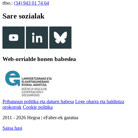
tfno.:
(34) 943 01 74 64
Sare sozialak
Web-orrialde honen babeslea
Pribatasun politika eta datuen babesa
Lege oharra eta baldintza
orokorrak
Cookie politika
2011 - 2026 Hegoa | eFaber-ek garatua
Saioa hasi