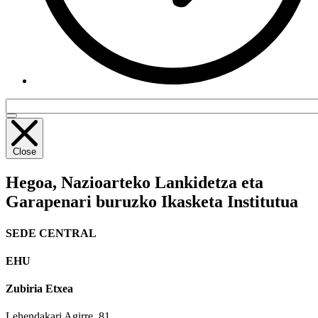
Close
Hegoa,
Nazioarteko Lankidetza eta
Garapenari buruzko Ikasketa Institutua
SEDE CENTRAL
EHU
Zubiria Etxea
Lehendakari Agirre, 81