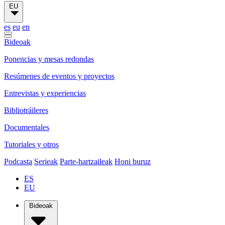
EU
es
eu
en
Bideoak
Ponencias y mesas redondas
Resúmenes de eventos y proyectos
Entrevistas y experiencias
Bibliotráileres
Documentales
Tutoriales y otros
Podcasta
Serieak
Parte-hartzaileak
Honi buruz
ES
EU
Bideoak