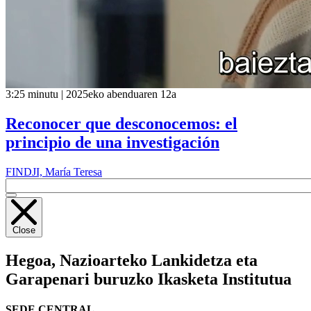
3:25 minutu | 2025eko abenduaren 12a
Reconocer que desconocemos: el
principio de una investigación
FINDJI, María Teresa
Close
Hegoa,
Nazioarteko Lankidetza eta
Garapenari buruzko Ikasketa Institutua
SEDE CENTRAL