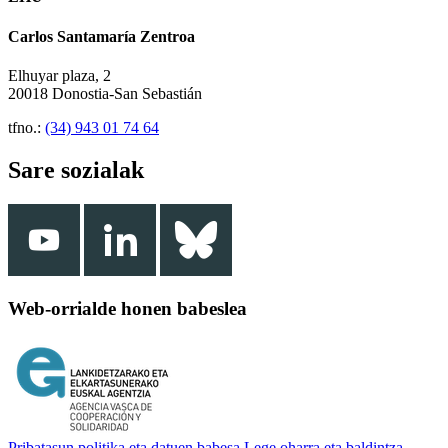
Carlos Santamaría Zentroa
Elhuyar plaza, 2
20018 Donostia-San Sebastián
tfno.:
(34) 943 01 74 64
Sare sozialak
Web-orrialde honen babeslea
Pribatasun politika eta datuen babesa
Lege oharra eta baldintza