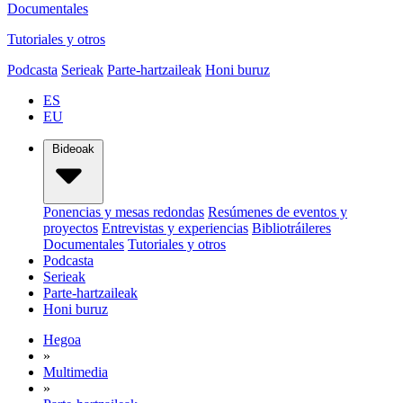
Documentales
Tutoriales y otros
Podcasta
Serieak
Parte-hartzaileak
Honi buruz
ES
EU
Bideoak
Ponencias y mesas redondas
Resúmenes de eventos y
proyectos
Entrevistas y experiencias
Bibliotráileres
Documentales
Tutoriales y otros
Podcasta
Serieak
Parte-hartzaileak
Honi buruz
Hegoa
»
Multimedia
»