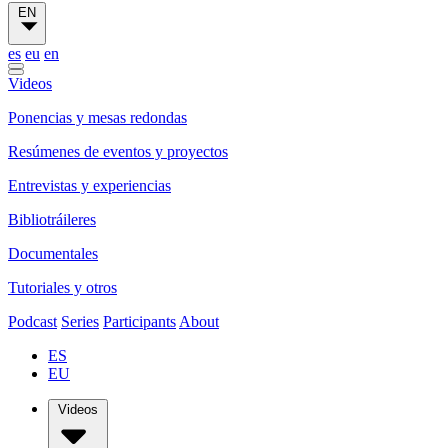
EN
es
eu
en
Videos
Ponencias y mesas redondas
Resúmenes de eventos y proyectos
Entrevistas y experiencias
Bibliotráileres
Documentales
Tutoriales y otros
Podcast
Series
Participants
About
ES
EU
Videos