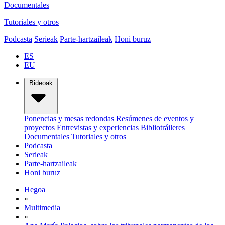
Documentales
Tutoriales y otros
Podcasta
Serieak
Parte-hartzaileak
Honi buruz
ES
EU
Bideoak
Ponencias y mesas redondas
Resúmenes de eventos y
proyectos
Entrevistas y experiencias
Bibliotráileres
Documentales
Tutoriales y otros
Podcasta
Serieak
Parte-hartzaileak
Honi buruz
Hegoa
»
Multimedia
»