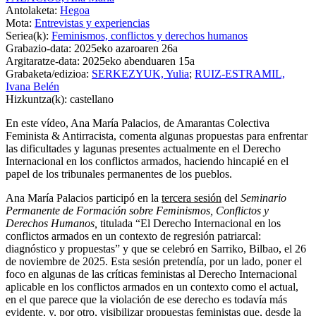
Antolaketa:
Hegoa
Mota:
Entrevistas y experiencias
Seriea(k):
Feminismos, conflictos y derechos humanos
Grabazio-data:
2025eko azaroaren 26a
Argitaratze-data:
2025eko abenduaren 15a
Grabaketa/edizioa:
SERKEZYUK, Yulia
;
RUIZ-ESTRAMIL,
Ivana Belén
Hizkuntza(k):
castellano
En este vídeo, Ana María Palacios, de Amarantas Colectiva
Feminista & Antirracista, comenta algunas propuestas para enfrentar
las dificultades y lagunas presentes actualmente en el Derecho
Internacional en los conflictos armados, haciendo hincapié en el
papel de los tribunales permanentes de los pueblos.
Ana María Palacios participó en la
tercera sesión
del
Seminario
Permanente de Formación sobre Feminismos, Conflictos y
Derechos Humanos,
titulada “El Derecho Internacional en los
conflictos armados en un contexto de regresión patriarcal:
diagnóstico y propuestas” y que se celebró en Sarriko, Bilbao, el 26
de noviembre de 2025. Esta sesión pretendía, por un lado, poner el
foco en algunas de las críticas feministas al Derecho Internacional
aplicable en los conflictos armados en un contexto como el actual,
en el que parece que la violación de ese derecho es todavía más
evidente, y, por otro, visibilizar propuestas feministas que, desde la