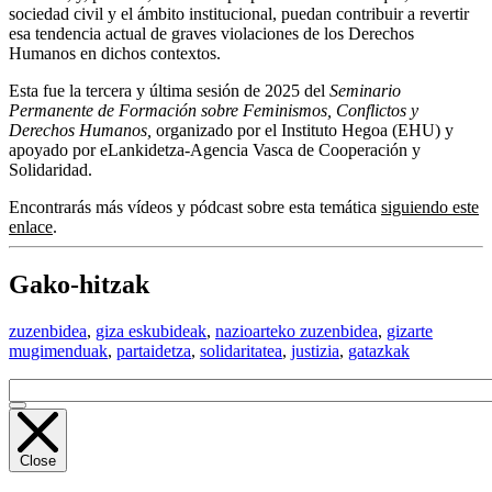
sociedad civil y el ámbito institucional, puedan contribuir a revertir
esa tendencia actual de graves violaciones de los Derechos
Humanos en dichos contextos.
Esta fue la tercera y última sesión de 2025 del
Seminario
Permanente de Formación sobre Feminismos, Conflictos y
Derechos Humanos,
organizado por el Instituto Hegoa (EHU) y
apoyado por eLankidetza-Agencia Vasca de Cooperación y
Solidaridad.
Encontrarás más vídeos y pódcast sobre esta temática
siguiendo este
enlace
.
Gako-hitzak
zuzenbidea
,
giza eskubideak
,
nazioarteko zuzenbidea
,
gizarte
mugimenduak
,
partaidetza
,
solidaritatea
,
justizia
,
gatazkak
Close