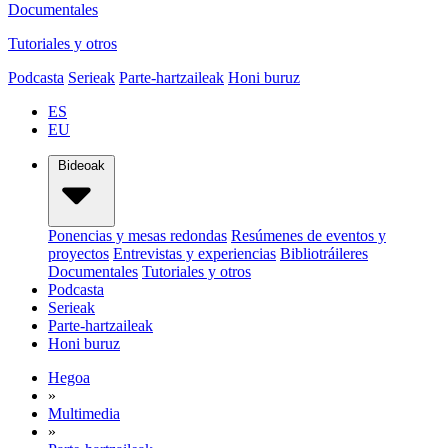
Documentales
Tutoriales y otros
Podcasta
Serieak
Parte-hartzaileak
Honi buruz
ES
EU
Bideoak
Ponencias y mesas redondas
Resúmenes de eventos y
proyectos
Entrevistas y experiencias
Bibliotráileres
Documentales
Tutoriales y otros
Podcasta
Serieak
Parte-hartzaileak
Honi buruz
Hegoa
»
Multimedia
»