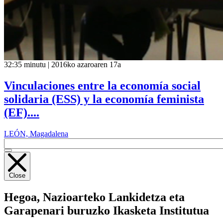
32:35 minutu | 2016ko azaroaren 17a
Vinculaciones entre la economía social
solidaria (ESS) y la economía feminista
(EF)....
LEÓN, Magadalena
Close
Hegoa,
Nazioarteko Lankidetza eta
Garapenari buruzko Ikasketa Institutua