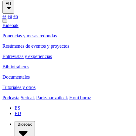
EU
es
eu
en
Bideoak
Ponencias y mesas redondas
Resúmenes de eventos y proyectos
Entrevistas y experiencias
Bibliotráileres
Documentales
Tutoriales y otros
Podcasta
Serieak
Parte-hartzaileak
Honi buruz
ES
EU
Bideoak