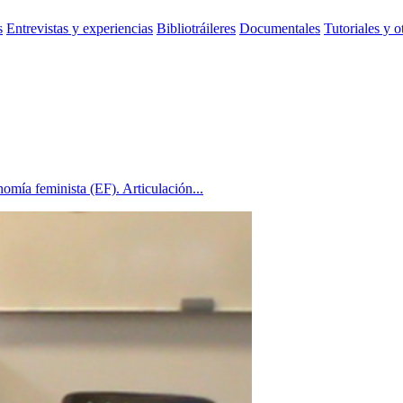
s
Entrevistas y experiencias
Bibliotráileres
Documentales
Tutoriales y o
nomía feminista (EF). Articulación...