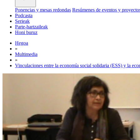
Ponencias y mesas redondas
Resúmenes de eventos y proyecto
Podcasta
Serieak
Parte-hartzaileak
Honi buruz
Hegoa
»
Multimedia
»
Vinculaciones entre la economía social solidaria (ESS) y la eco