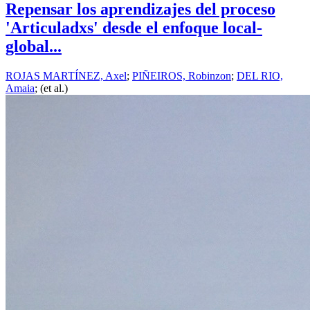
Repensar los aprendizajes del proceso
'Articuladxs' desde el enfoque local-
global...
ROJAS MARTÍNEZ, Axel
;
PIÑEIROS, Robinzon
;
DEL RIO,
Amaia
; (et al.)