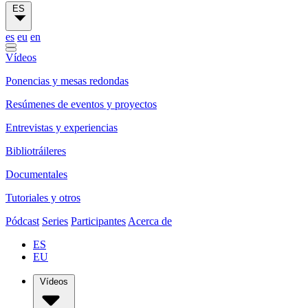
ES
es
eu
en
Vídeos
Ponencias y mesas redondas
Resúmenes de eventos y proyectos
Entrevistas y experiencias
Bibliotráileres
Documentales
Tutoriales y otros
Pódcast
Series
Participantes
Acerca de
ES
EU
Vídeos