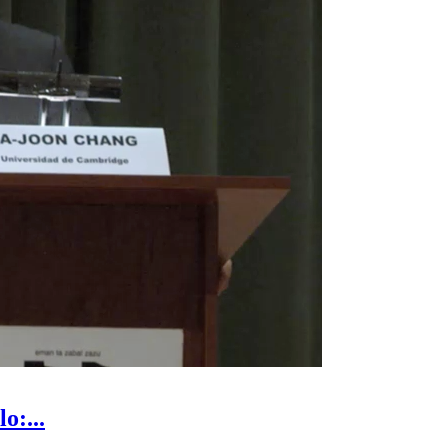
o:...