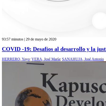
93:57 minutos | 29 de mayo de 2020
COVID -19: Desafíos al desarrollo y la just
HERRERO, Yayo
;
VERA, José María
;
SANAHUJA, José Antonio