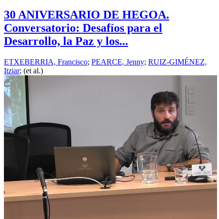
30 ANIVERSARIO DE HEGOA.
Conversatorio: Desafíos para el
Desarrollo, la Paz y los...
ETXEBERRIA, Francisco
;
PEARCE, Jenny
;
RUIZ-GIMÉNEZ,
Itziar
; (et al.)