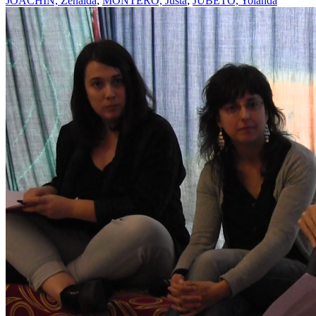
JOACHIN, Zenaida
;
MONTERO, Justa
;
JUBETO, Yolanda