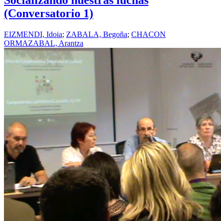
Socializando nuestras luchas
(Conversatorio 1)
EIZMENDI, Idoia
;
ZABALA, Begoña
;
CHACON
ORMAZABAL, Arantza