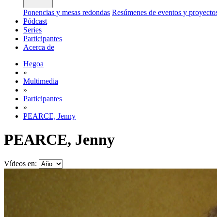
Ponencias y mesas redondas
Resúmenes de eventos y proyecto
Pódcast
Series
Participantes
Acerca de
Hegoa
»
Multimedia
»
Participantes
»
PEARCE, Jenny
PEARCE, Jenny
Vídeos en: