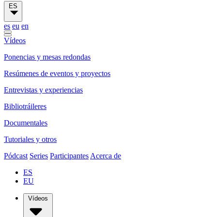
ES
es
eu
en
Vídeos
Ponencias y mesas redondas
Resúmenes de eventos y proyectos
Entrevistas y experiencias
Bibliotráileres
Documentales
Tutoriales y otros
Pódcast
Series
Participantes
Acerca de
ES
EU
Vídeos