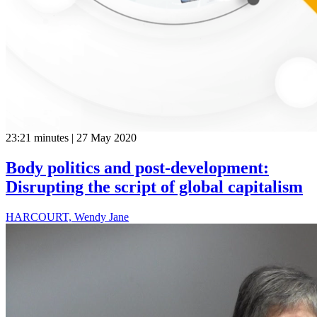
23:21 minutes | 27 May 2020
Body politics and post-development:
Disrupting the script of global capitalism
HARCOURT, Wendy Jane