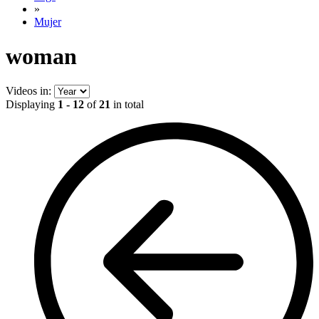
»
Mujer
woman
Videos in:
Displaying
1 - 12
of
21
in total