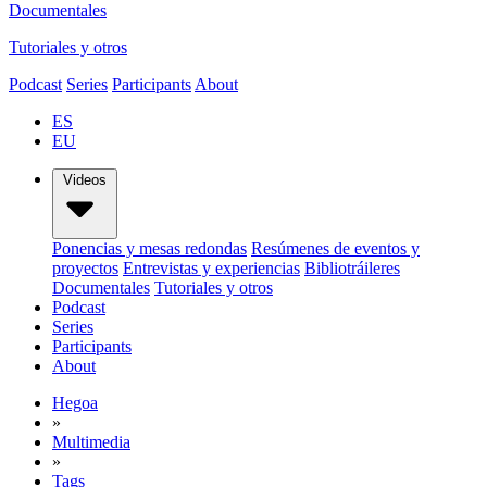
Documentales
Tutoriales y otros
Podcast
Series
Participants
About
ES
EU
Videos
Ponencias y mesas redondas
Resúmenes de eventos y
proyectos
Entrevistas y experiencias
Bibliotráileres
Documentales
Tutoriales y otros
Podcast
Series
Participants
About
Hegoa
»
Multimedia
»
Tags