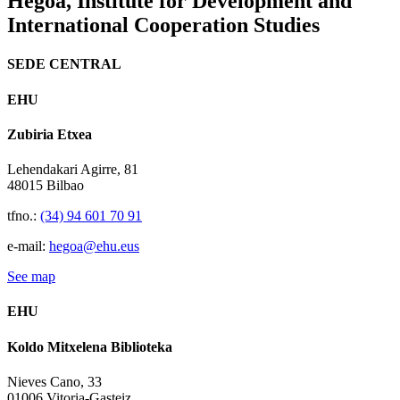
Hegoa,
Institute for Development and
International Cooperation Studies
SEDE CENTRAL
EHU
Zubiria Etxea
Lehendakari Agirre, 81
48015 Bilbao
tfno.:
(34) 94 601 70 91
e-mail:
hegoa@ehu.eus
See map
EHU
Koldo Mitxelena Biblioteka
Nieves Cano, 33
01006 Vitoria-Gasteiz