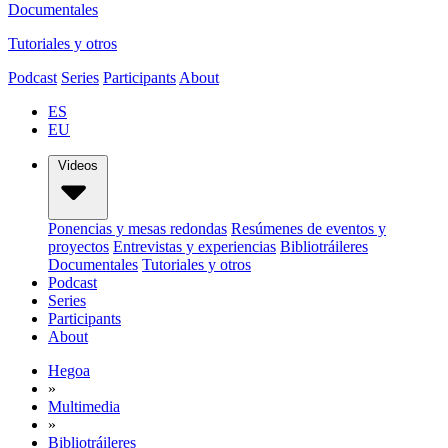
Documentales
Tutoriales y otros
Podcast
Series
Participants
About
ES
EU
Videos
Ponencias y mesas redondas
Resúmenes de eventos y
proyectos
Entrevistas y experiencias
Bibliotráileres
Documentales
Tutoriales y otros
Podcast
Series
Participants
About
Hegoa
»
Multimedia
»
Bibliotráileres