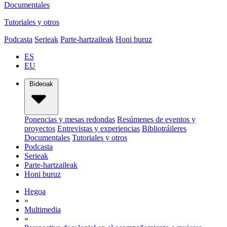
Documentales
Tutoriales y otros
Podcasta
Serieak
Parte-hartzaileak
Honi buruz
ES
EU
Bideoak
Ponencias y mesas redondas
Resúmenes de eventos y
proyectos
Entrevistas y experiencias
Bibliotráileres
Documentales
Tutoriales y otros
Podcasta
Serieak
Parte-hartzaileak
Honi buruz
Hegoa
»
Multimedia
»