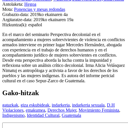
Antolaketa:
Hegoa
Mota:
Ponencias y mesas redondas
Grabazio-data:
2019ko ekainaren 4a
Argitaratze-data:
2019ko ekainaren 19a
Hizkuntza(k):
español
En el marco del seminario Perspectiva decolonial en el
acompañamiento a mujeres sobrevivientes de violencia en conflictos
armados interviene en primer lugar Mercedes Hernández, abogada
con experiencia en el trabajo de derechos humanos y en el
acompañamiento jurídico de mujeres sobrevientes en conflictos.
Desde esta perspectiva aborda la lucha contra la impunidad y
reflexiona sobre un análisis crítico decolonial. Irma Alicia Velásquez
Nimatuj es antropóloga y activista a favor de los derechos de los
pueblos y las mujeres indígenas. Es autora del informe pericial
cultural en el caso Sepur-Zarco de Guatemala.
Gako-hitzak
gatazkak
,
giza eskubideak
,
indarkeria
,
indarkeria sexuala
,
D.H
Violaciones
,
emakumea
,
Derechos Mujer
,
Movimiento Feminista
,
Indigenismo
,
Identidad Cultural
,
Guatemala