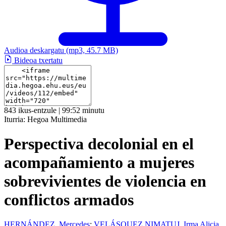
Audioa deskargatu
(mp3, 45.7 MB)
Bideoa txertatu
843 ikus-entzule | 99:52 minutu
Iturria:
Hegoa Multimedia
Perspectiva decolonial en el
acompañamiento a mujeres
sobrevivientes de violencia en
conflictos armados
HERNÁNDEZ, Mercedes
;
VELÁSQUEZ NIMATUJ, Irma Alicia