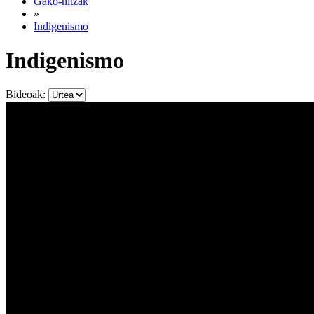
Gako-hitzak
»
Indigenismo
Indigenismo
Bideoak: