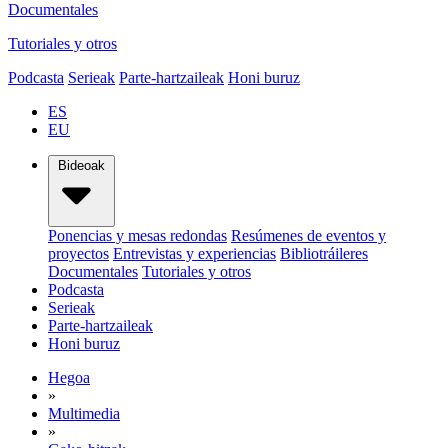
Documentales
Tutoriales y otros
Podcasta
Serieak
Parte-hartzaileak
Honi buruz
ES
EU
Bideoak
Ponencias y mesas redondas
Resúmenes de eventos y
proyectos
Entrevistas y experiencias
Bibliotráileres
Documentales
Tutoriales y otros
Podcasta
Serieak
Parte-hartzaileak
Honi buruz
Hegoa
»
Multimedia
»