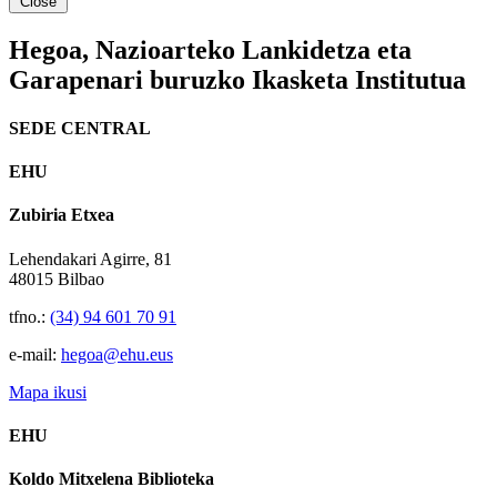
Close
Hegoa,
Nazioarteko Lankidetza eta
Garapenari buruzko Ikasketa Institutua
SEDE CENTRAL
EHU
Zubiria Etxea
Lehendakari Agirre, 81
48015 Bilbao
tfno.:
(34) 94 601 70 91
e-mail:
hegoa@ehu.eus
Mapa ikusi
EHU
Koldo Mitxelena Biblioteka