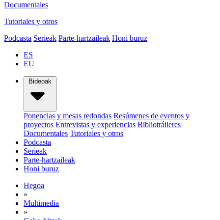
Documentales
Tutoriales y otros
Podcasta
Serieak
Parte-hartzaileak
Honi buruz
ES
EU
Bideoak
Ponencias y mesas redondas
Resúmenes de eventos y
proyectos
Entrevistas y experiencias
Bibliotráileres
Documentales
Tutoriales y otros
Podcasta
Serieak
Parte-hartzaileak
Honi buruz
Hegoa
»
Multimedia
»