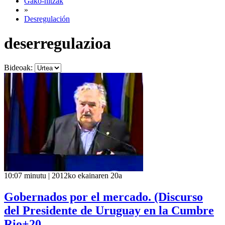
Gako-hitzak
»
Desregulación
deserregulazioa
Bideoak:
10:07 minutu | 2012ko ekainaren 20a
Gobernados por el mercado. (Discurso
del Presidente de Uruguay en la Cumbre
Rio+20,...