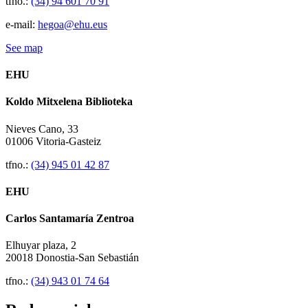
tfno.:
(34) 94 601 70 91
e-mail:
hegoa@ehu.eus
See map
EHU
Koldo Mitxelena Biblioteka
Nieves Cano, 33
01006 Vitoria-Gasteiz
tfno.:
(34) 945 01 42 87
EHU
Carlos Santamaría Zentroa
Elhuyar plaza, 2
20018 Donostia-San Sebastián
tfno.:
(34) 943 01 74 64