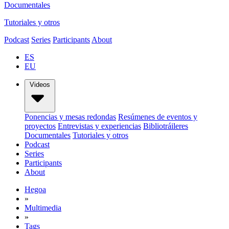
Documentales
Tutoriales y otros
Podcast
Series
Participants
About
ES
EU
Videos
Ponencias y mesas redondas
Resúmenes de eventos y
proyectos
Entrevistas y experiencias
Bibliotráileres
Documentales
Tutoriales y otros
Podcast
Series
Participants
About
Hegoa
»
Multimedia
»
Tags