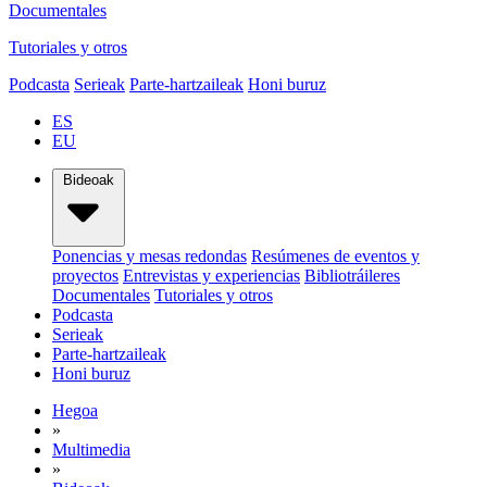
Documentales
Tutoriales y otros
Podcasta
Serieak
Parte-hartzaileak
Honi buruz
ES
EU
Bideoak
Ponencias y mesas redondas
Resúmenes de eventos y
proyectos
Entrevistas y experiencias
Bibliotráileres
Documentales
Tutoriales y otros
Podcasta
Serieak
Parte-hartzaileak
Honi buruz
Hegoa
»
Multimedia
»