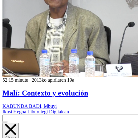
52:15 minutu | 2013ko apirilaren 19a
Malí: Contexto y evolución
KABUNDA BADI, Mbuyi
Ikusi Hegoa Liburutegi Digitalean
Close