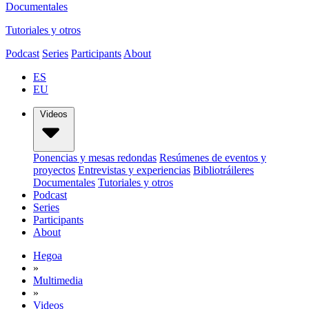
Documentales
Tutoriales y otros
Podcast
Series
Participants
About
ES
EU
Videos
Ponencias y mesas redondas
Resúmenes de eventos y
proyectos
Entrevistas y experiencias
Bibliotráileres
Documentales
Tutoriales y otros
Podcast
Series
Participants
About
Hegoa
»
Multimedia
»
Videos