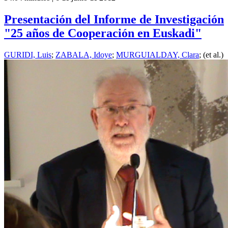
Presentación del Informe de Investigación
"25 años de Cooperación en Euskadi"
GURIDI, Luis
;
ZABALA, Idoye
;
MURGUIALDAY, Clara
; (et al.)