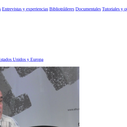
s
Entrevistas y experiencias
Bibliotráileres
Documentales
Tutoriales y o
 Estados Unidos y Europa