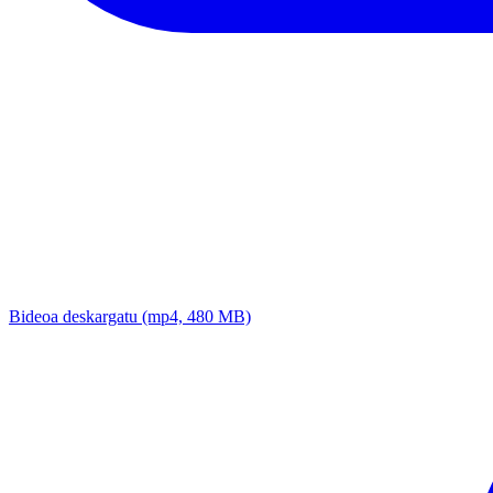
Bideoa deskargatu
(mp4, 480 MB)