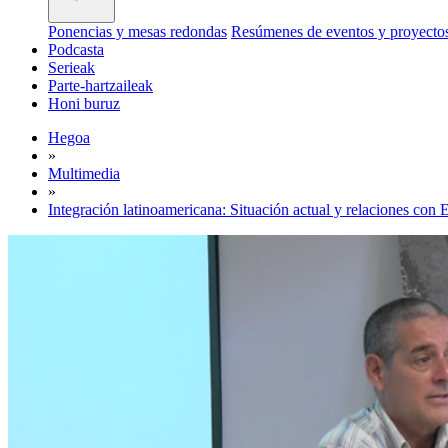
Ponencias y mesas redondas
Resúmenes de eventos y proyecto
Podcasta
Serieak
Parte-hartzaileak
Honi buruz
Hegoa
»
Multimedia
»
Integración latinoamericana: Situación actual y relaciones con