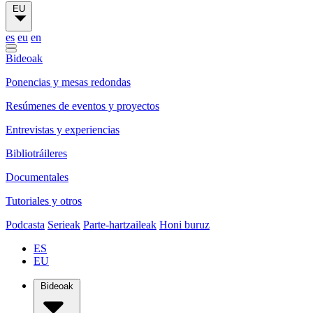
EU
es
eu
en
Bideoak
Ponencias y mesas redondas
Resúmenes de eventos y proyectos
Entrevistas y experiencias
Bibliotráileres
Documentales
Tutoriales y otros
Podcasta
Serieak
Parte-hartzaileak
Honi buruz
ES
EU
Bideoak