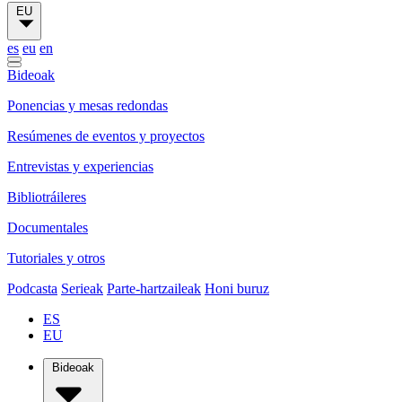
EU
es
eu
en
Bideoak
Ponencias y mesas redondas
Resúmenes de eventos y proyectos
Entrevistas y experiencias
Bibliotráileres
Documentales
Tutoriales y otros
Podcasta
Serieak
Parte-hartzaileak
Honi buruz
ES
EU
Bideoak