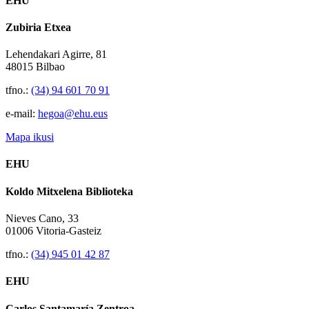
EHU
Zubiria Etxea
Lehendakari Agirre, 81
48015 Bilbao
tfno.:
(34) 94 601 70 91
e-mail:
hegoa@ehu.eus
Mapa ikusi
EHU
Koldo Mitxelena Biblioteka
Nieves Cano, 33
01006 Vitoria-Gasteiz
tfno.:
(34) 945 01 42 87
EHU
Carlos Santamaría Zentroa