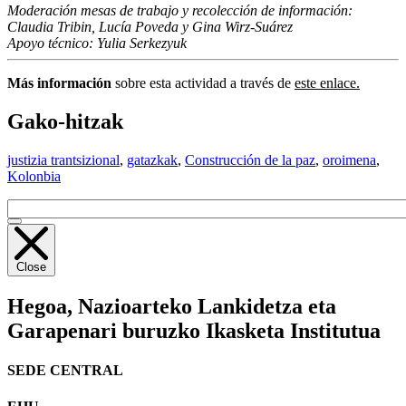
Moderación mesas de trabajo y recolección de información:
Claudia Tribin, Lucía Poveda y Gina Wirz-Suárez
Apoyo técnico: Yulia Serkezyuk
Más información
sobre esta actividad a través de
este enlace.
Gako-hitzak
justizia trantsizional
,
gatazkak
,
Construcción de la paz
,
oroimena
,
Kolonbia
Close
Hegoa,
Nazioarteko Lankidetza eta
Garapenari buruzko Ikasketa Institutua
SEDE CENTRAL