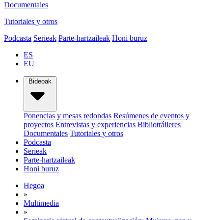
Documentales
Tutoriales y otros
Podcasta
Serieak
Parte-hartzaileak
Honi buruz
ES
EU
Bideoak
Ponencias y mesas redondas
Resúmenes de eventos y
proyectos
Entrevistas y experiencias
Bibliotráileres
Documentales
Tutoriales y otros
Podcasta
Serieak
Parte-hartzaileak
Honi buruz
Hegoa
»
Multimedia
»