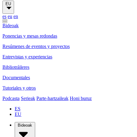
EU
es
eu
en
Bideoak
Ponencias y mesas redondas
Resúmenes de eventos y proyectos
Entrevistas y experiencias
Bibliotráileres
Documentales
Tutoriales y otros
Podcasta
Serieak
Parte-hartzaileak
Honi buruz
ES
EU
Bideoak