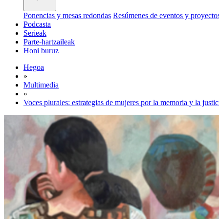
Ponencias y mesas redondas
Resúmenes de eventos y proyecto
Podcasta
Serieak
Parte-hartzaileak
Honi buruz
Hegoa
»
Multimedia
»
Voces plurales: estrategias de mujeres por la memoria y la just