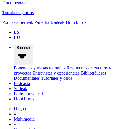
Documentales
Tutoriales y otros
Podcasta
Serieak
Parte-hartzaileak
Honi buruz
ES
EU
Bideoak
Ponencias y mesas redondas
Resúmenes de eventos y
proyectos
Entrevistas y experiencias
Bibliotráileres
Documentales
Tutoriales y otros
Podcasta
Serieak
Parte-hartzaileak
Honi buruz
Hegoa
»
Multimedia
»