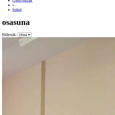
Gako-hitzak
»
Salud
osasuna
Bideoak: