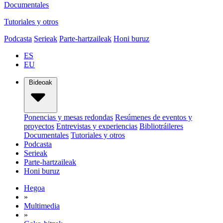
Documentales
Tutoriales y otros
Podcasta
Serieak
Parte-hartzaileak
Honi buruz
ES
EU
Bideoak
Ponencias y mesas redondas
Resúmenes de eventos y
proyectos
Entrevistas y experiencias
Bibliotráileres
Documentales
Tutoriales y otros
Podcasta
Serieak
Parte-hartzaileak
Honi buruz
Hegoa
»
Multimedia
»