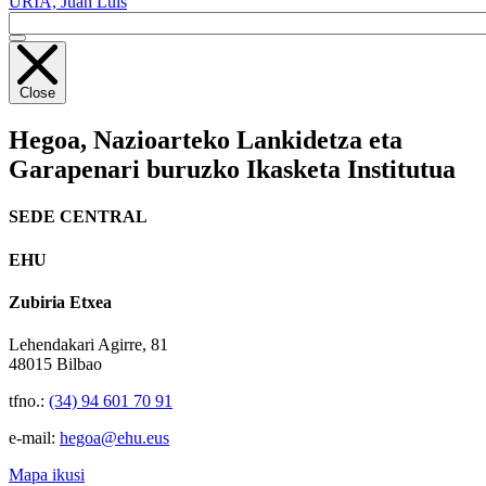
URIA, Juan Luis
Close
Hegoa,
Nazioarteko Lankidetza eta
Garapenari buruzko Ikasketa Institutua
SEDE CENTRAL
EHU
Zubiria Etxea
Lehendakari Agirre, 81
48015 Bilbao
tfno.:
(34) 94 601 70 91
e-mail:
hegoa@ehu.eus
Mapa ikusi