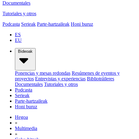
Documentales
Tutoriales y otros
Podcasta
Serieak
Parte-hartzaileak
Honi buruz
ES
EU
Bideoak
Ponencias y mesas redondas
Resúmenes de eventos y
proyectos
Entrevistas y experiencias
Bibliotráileres
Documentales
Tutoriales y otros
Podcasta
Serieak
Parte-hartzaileak
Honi buruz
Hegoa
»
Multimedia
»