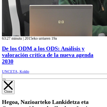
63:27 minutu | 2015eko urriaren 19a
De los ODM a los ODS: Análisis y
valoración crítica de la nueva agenda
2030
UNCETA, Koldo
Close
Hegoa,
Nazioarteko Lankidetza eta