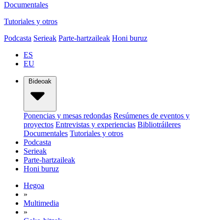
Documentales
Tutoriales y otros
Podcasta
Serieak
Parte-hartzaileak
Honi buruz
ES
EU
Bideoak
Ponencias y mesas redondas
Resúmenes de eventos y
proyectos
Entrevistas y experiencias
Bibliotráileres
Documentales
Tutoriales y otros
Podcasta
Serieak
Parte-hartzaileak
Honi buruz
Hegoa
»
Multimedia
»