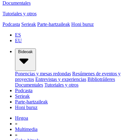
Documentales
Tutoriales y otros
Podcasta
Serieak
Parte-hartzaileak
Honi buruz
ES
EU
Bideoak
Ponencias y mesas redondas
Resúmenes de eventos y
proyectos
Entrevistas y experiencias
Bibliotráileres
Documentales
Tutoriales y otros
Podcasta
Serieak
Parte-hartzaileak
Honi buruz
Hegoa
»
Multimedia
»