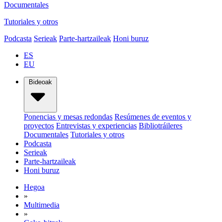
Documentales
Tutoriales y otros
Podcasta
Serieak
Parte-hartzaileak
Honi buruz
ES
EU
Bideoak
Ponencias y mesas redondas
Resúmenes de eventos y
proyectos
Entrevistas y experiencias
Bibliotráileres
Documentales
Tutoriales y otros
Podcasta
Serieak
Parte-hartzaileak
Honi buruz
Hegoa
»
Multimedia
»