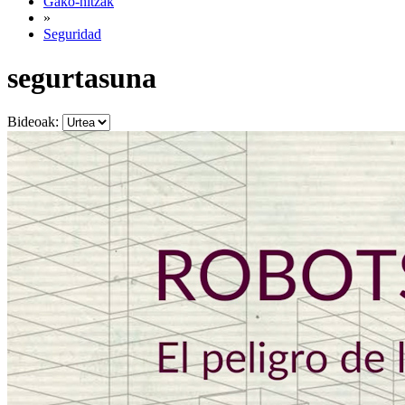
Gako-hitzak
»
Seguridad
segurtasuna
Bideoak: