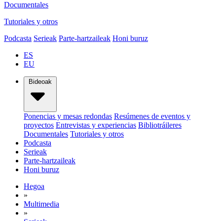
Documentales
Tutoriales y otros
Podcasta
Serieak
Parte-hartzaileak
Honi buruz
ES
EU
Bideoak
Ponencias y mesas redondas
Resúmenes de eventos y
proyectos
Entrevistas y experiencias
Bibliotráileres
Documentales
Tutoriales y otros
Podcasta
Serieak
Parte-hartzaileak
Honi buruz
Hegoa
»
Multimedia
»