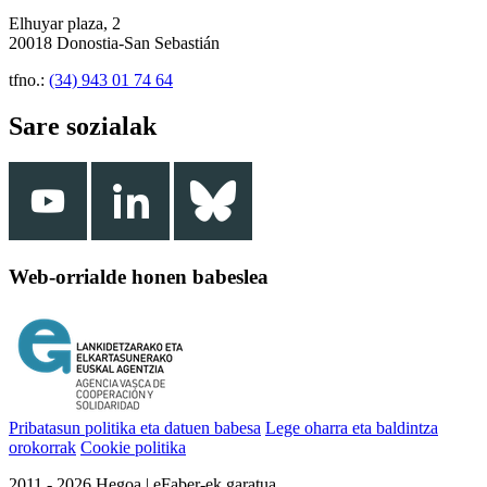
Elhuyar plaza, 2
20018 Donostia-San Sebastián
tfno.:
(34) 943 01 74 64
Sare sozialak
Web-orrialde honen babeslea
Pribatasun politika eta datuen babesa
Lege oharra eta baldintza
orokorrak
Cookie politika
2011 - 2026 Hegoa | eFaber-ek garatua