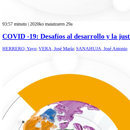
93:57 minutu | 2020ko maiatzaren 29a
COVID -19: Desafíos al desarrollo y la just
HERRERO, Yayo
;
VERA, José María
;
SANAHUJA, José Antonio