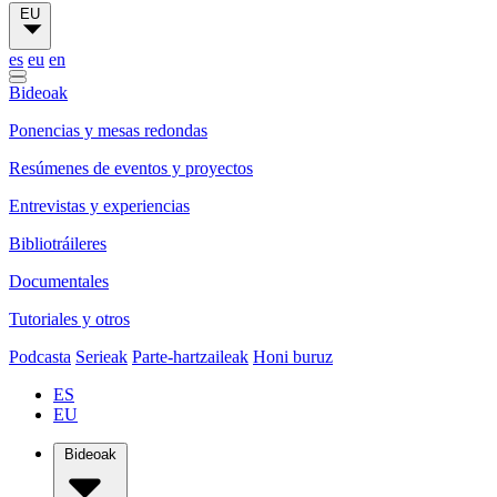
EU
es
eu
en
Bideoak
Ponencias y mesas redondas
Resúmenes de eventos y proyectos
Entrevistas y experiencias
Bibliotráileres
Documentales
Tutoriales y otros
Podcasta
Serieak
Parte-hartzaileak
Honi buruz
ES
EU
Bideoak