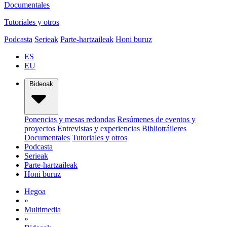
Documentales
Tutoriales y otros
Podcasta
Serieak
Parte-hartzaileak
Honi buruz
ES
EU
Bideoak
Ponencias y mesas redondas
Resúmenes de eventos y
proyectos
Entrevistas y experiencias
Bibliotráileres
Documentales
Tutoriales y otros
Podcasta
Serieak
Parte-hartzaileak
Honi buruz
Hegoa
»
Multimedia
»