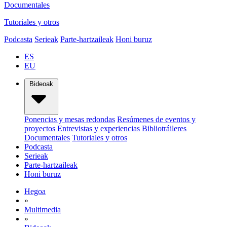
Documentales
Tutoriales y otros
Podcasta
Serieak
Parte-hartzaileak
Honi buruz
ES
EU
Bideoak
Ponencias y mesas redondas
Resúmenes de eventos y
proyectos
Entrevistas y experiencias
Bibliotráileres
Documentales
Tutoriales y otros
Podcasta
Serieak
Parte-hartzaileak
Honi buruz
Hegoa
»
Multimedia
»