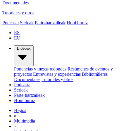
Documentales
Tutoriales y otros
Podcasta
Serieak
Parte-hartzaileak
Honi buruz
ES
EU
Bideoak
Ponencias y mesas redondas
Resúmenes de eventos y
proyectos
Entrevistas y experiencias
Bibliotráileres
Documentales
Tutoriales y otros
Podcasta
Serieak
Parte-hartzaileak
Honi buruz
Hegoa
»
Multimedia
»