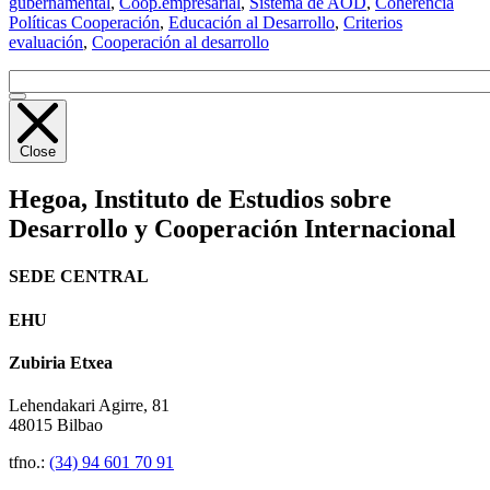
gubernamental
,
Coop.empresarial
,
Sistema de AOD
,
Coherencia
Políticas Cooperación
,
Educación al Desarrollo
,
Criterios
evaluación
,
Cooperación al desarrollo
Close
Hegoa,
Instituto de Estudios sobre
Desarrollo y Cooperación Internacional
SEDE CENTRAL
EHU
Zubiria Etxea
Lehendakari Agirre, 81
48015 Bilbao
tfno.:
(34) 94 601 70 91